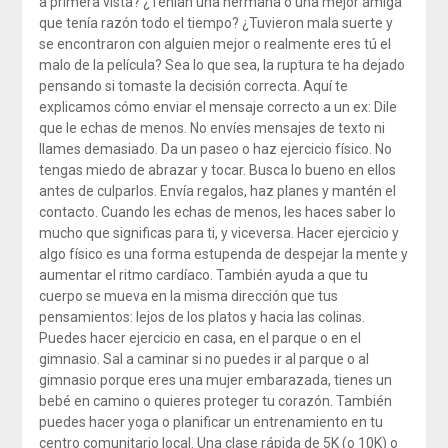
a primera vista? ¿Tenían una hermana o una mejor amiga
que tenía razón todo el tiempo? ¿Tuvieron mala suerte y
se encontraron con alguien mejor o realmente eres tú el
malo de la película? Sea lo que sea, la ruptura te ha dejado
pensando si tomaste la decisión correcta. Aquí te
explicamos cómo enviar el mensaje correcto a un ex: Dile
que le echas de menos. No envíes mensajes de texto ni
llames demasiado. Da un paseo o haz ejercicio físico. No
tengas miedo de abrazar y tocar. Busca lo bueno en ellos
antes de culparlos. Envía regalos, haz planes y mantén el
contacto. Cuando les echas de menos, les haces saber lo
mucho que significas para ti, y viceversa. Hacer ejercicio y
algo físico es una forma estupenda de despejar la mente y
aumentar el ritmo cardíaco. También ayuda a que tu
cuerpo se mueva en la misma dirección que tus
pensamientos: lejos de los platos y hacia las colinas.
Puedes hacer ejercicio en casa, en el parque o en el
gimnasio. Sal a caminar si no puedes ir al parque o al
gimnasio porque eres una mujer embarazada, tienes un
bebé en camino o quieres proteger tu corazón. También
puedes hacer yoga o planificar un entrenamiento en tu
centro comunitario local. Una clase rápida de 5K (o 10K) o